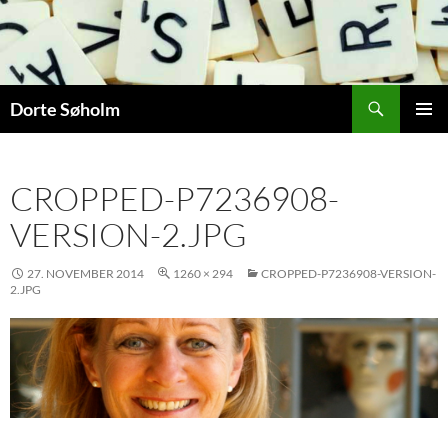
Hop
til
indhold
Søg
Dorte Søholm
PRIMÆ
MENU
CROPPED-P7236908-
VERSION-2.JPG
27. NOVEMBER 2014
1260 × 294
CROPPED-P7236908-VERSION-
2.JPG