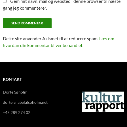
Gem mit navn, mail og websted i denne browser til næste
gang jeg kommenterer.
Dette site anvender Akismet til at reducere spam.
Læs om
hvordan din kommentar bliver behandlet
.
KONTAKT
Dorte Søholm
dorte(snabela)soholm.net
+45 289 274 02